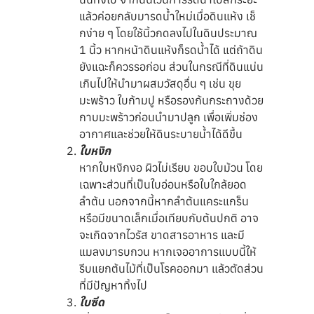
แล้วค่อยกลับมารดน้ำใหม่เมื่อดินแห้ง เช็
กง่าย ๆ โดยใช้นิ้วกดลงไปในดินประมาณ
1 นิ้ว หากหน้าดินแห้งก็รดน้ำได้ แต่ถ้าดิน
ยังแฉะก็ควรรอก่อน ส่วนในกรณีที่ดินแน่น
เกินไปให้นำมาผสมวัสดุอื่น ๆ เช่น ขุย
มะพร้าว ใบก้ามปู หรือรองก้นกระถางด้วย
กาบมะพร้าวก่อนนำมาปลูก เพื่อเพิ่มช่อง
อากาศและช่วยให้ดินระบายน้ำได้ดีขึ้น
ใบหงิก
หากใบหงิกงอ ผิวไม่เรียบ ขอบใบม้วน โดย
เฉพาะส่วนที่เป็นใบอ่อนหรือใบใกล้ยอด
ลำต้น นอกจากนี้หากลำต้นแคระแกร็น
หรือมีขนาดเล็กเมื่อเทียบกับต้นปกติ อาจ
จะเกิดจากไวรัส ขาดสารอาหาร และมี
แมลงมารบกวน หากเจออาการแบบนี้ให้
รีบแยกต้นไม้ที่เป็นโรคออกมา แล้วตัดส่วน
ที่มีปัญหาทิ้งไป
ใบซีด