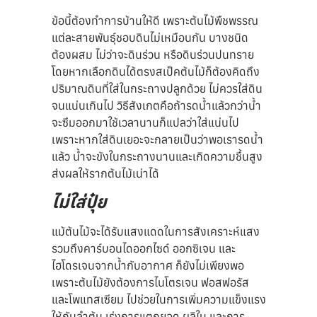
ข้อนี้ต้องทำการบ้านให้ดี เพราะต้นไม้พืชพรรณ
แต่ละสายพันธุ์ชอบดินไม่เหมือนกัน บางชนิด
ต้องผสม ไม่ว่าจะดินร่วน หรือดินร่วนปนทราย
โดยหากเลือกดินได้ตรงสเป็คต้นไม้ก็ต้องคิดถึง
ปริมาณดินที่ใส่ในกระถางปลูกด้วย ไม่ควรใส่ดิน
จนแน่นเกินไป วิธีสังเกตคือถ้ารดน้ำแล้วกว่าน้ำ
จะซึมออกมาใช้เวลานานก็แปลว่าใส่แน่นไป
เพราะหากใส่ดินเยอะจะกลายเป็นว่าพอเรารดน้ำ
แล้ว น้ำจะขังในกระถางนานและเกิดความชื้นสูง
ส่งผลให้รากต้นไม้เน่าได้
ไม่ใส่ปุ๋ย
แม้ต้นไม้จะได้รับแสงแดดในการสังเคราะห์แสง
รวมถึงคาร์บอนไดออกไซด์ ออกซิเจน และ
ไฮโดรเจนจากน้ำกับอากาศ ก็ยังไม่เพียงพอ
เพราะต้นไม้ยังต้องการไนโตรเจน ฟอสฟอรัส
และโพแทสเซียม ไปช่วยในการเพิ่มความแข็งแรง
ให้กับลำต้น เร่งการแตกยอด ผลิใบ และการ