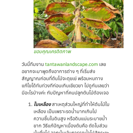
ขอบคุณเครดิตภาพ
วันนี้ทีมงาน
tantawanlandscape.com
เลย
อยากจะมาพูดถึงอาการต่าง ๆ ที่เริ่มส่ง
สัญญาณก่อนที่ต้นไม้จะตุยเย่ พร้อมหนทาง
แก้ไขได้ทันท่วงทีก่อนเกินเยียวยา ไปดูกันเลยว่า
มีอะไรบ้างค่ะ กับปัญหาที่คนปลูกต้นไม้ต้องเจอ
ใบเหลือง
สาเหตุส่วนใหญ่ที่ทำให้ต้นไม้ใบ
เหลือง เป็นเพราะรดน้ำมากเกินไป
ความชื้นในดินสูง หรือดินแน่นระบายน้ำ
ยาก วิธีแก้ปัญหาเบื้องต้นคือ ตัดใบส่วน
นั้นทิ้งไป จากนั้นเว้นการรดน้ำไปสักระยะ