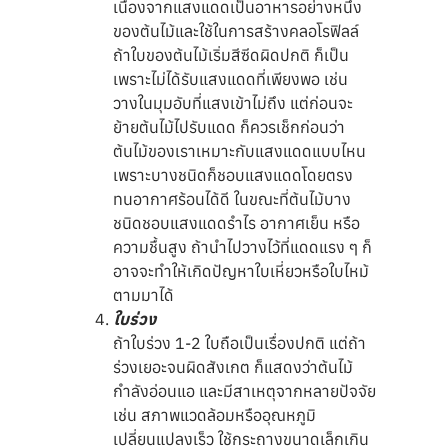
เนื่องจากแสงแดดเป็นอาหารอย่างหนึ่ง
ของต้นไม้และใช้ในการสร้างคลอโรฟิลล์
ถ้าใบของต้นไม้เริ่มสีซีดผิดปกติ ก็เป็น
เพราะไม่ได้รับแสงแดดที่เพียงพอ เช่น
วางในมุมอับที่แสงเข้าไม่ถึง แต่ก่อนจะ
ย้ายต้นไม้ไปรับแดด ก็ควรเช็กก่อนว่า
ต้นไม้ของเราเหมาะกับแสงแดดแบบไหน
เพราะบางชนิดก็ชอบแสงแดดโดยตรง
ทนอากาศร้อนได้ดี ในขณะที่ต้นไม้บาง
ชนิดชอบแสงแดดรำไร อากาศเย็น หรือ
ความชื้นสูง ถ้านำไปวางไว้ที่แดดแรง ๆ ก็
อาจจะทำให้เกิดปัญหาใบเหี่ยวหรือใบไหม้
ตามมาได้
ใบร่วง
ถ้าใบร่วง 1-2 ใบถือเป็นเรื่องปกติ แต่ถ้า
ร่วงเยอะจนผิดสังเกต ก็แสดงว่าต้นไม้
กำลังอ่อนแอ และมีสาเหตุจากหลายปัจจัย
เช่น สภาพแวดล้อมหรืออุณหภูมิ
เปลี่ยนแปลงเร็ว ใช้กระถางขนาดเล็กเกิน