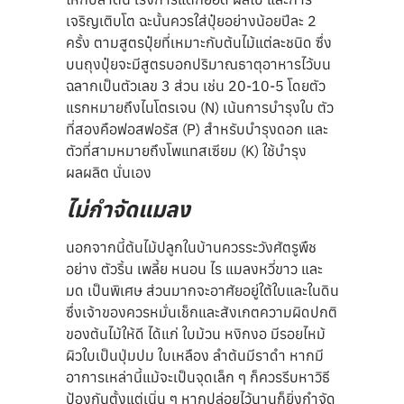
เจริญเติบโต ฉะนั้นควรใส่ปุ๋ยอย่างน้อยปีละ 2
ครั้ง ตามสูตรปุ๋ยที่เหมาะกับต้นไม้แต่ละชนิด ซึ่ง
บนถุงปุ๋ยจะมีสูตรบอกปริมาณธาตุอาหารไว้บน
ฉลากเป็นตัวเลข 3 ส่วน เช่น 20-10-5 โดยตัว
แรกหมายถึงไนโตรเจน (N) เน้นการบำรุงใบ ตัว
ที่สองคือฟอสฟอรัส (P) สำหรับบำรุงดอก และ
ตัวที่สามหมายถึงโพแทสเซียม (K) ใช้บำรุง
ผลผลิต นั่นเอง
ไม่กำจัดแมลง
นอกจากนี้ต้นไม้ปลูกในบ้านควรระวังศัตรูพืช
อย่าง ตัวริ้น เพลี้ย หนอน ไร แมลงหวี่ขาว และ
มด เป็นพิเศษ ส่วนมากจะอาศัยอยู่ใต้ใบและในดิน
ซึ่งเจ้าของควรหมั่นเช็กและสังเกตความผิดปกติ
ของต้นไม้ให้ดี ได้แก่ ใบม้วน หงิกงอ มีรอยไหม้
ผิวใบเป็นปุ่มปม ใบเหลือง ลำต้นมีราดำ หากมี
อาการเหล่านี้แม้จะเป็นจุดเล็ก ๆ ก็ควรรีบหาวิธี
ป้องกันตั้งแต่เนิ่น ๆ หากปล่อยไว้นานก็ยิ่งกำจัด