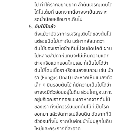
ไป ทำให้รากขยายยาก ลำต้นเจริญเติบโต
ได้ไม่เต็มที่ นอกจากนี้อาจจะเป็นเพราะ
รดน้ำน้อยหรือมากเกินไป
ต้นไม้โตช้า
ถึงแม้ว่าอัตราการเจริญเติบโตของต้นไม้
แต่ละชนิดไม่เท่ากัน แต่หากสังเกตว่า
ต้นไม้ของเราโตช้าเกินไปจนผิดปกติ ผ่าน
ไปหลายสัปดาห์แทบจะไม่เห็นความแตก
ต่างหรือแตกยอดใหม่เลย ก็เป็นไปได้ว่า
ต้นไม้โดนเชื้อราหรือแมลงรบกวน เช่น บั่ว
รา (Fungus Gnat) และหากเห็นแมลงตัว
เล็ก ๆ บินรอบต้นไม้ ก็มีความเป็นไปได้ว่า
อาจจะมีตัวอ่อนอยู่ในดิน ส่วนใหญ่จะเกาะ
อยู่บริเวณรากคอยแย่งอาหารจากต้นไม้
ของเรา ทั้งนี้ควรรีบแยกต้นไม้ที่เป็นโรค
ออกมา แล้วจัดการเปลี่ยนดิน ตัดรากที่มี
ตัวอ่อนทิ้งไป จากนั้นค่อยนำไปปลูกในดิน
ใหม่และกระถางที่สะอาด