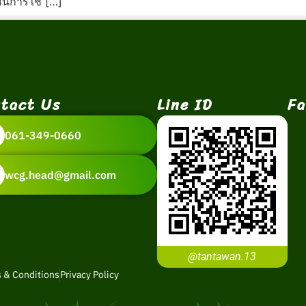
ชันการใช้ […]
tact Us
Line ID
Fa
061-349-0660
wcg.head@gmail.com
@tantawan.13
 & Conditions
Privacy Policy