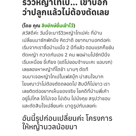
รีวิวหญ้าไทเป… เขาบอก
ว่าปลูกแล้วไม่ต้องตัดเลย
(โดย คุณ
ลิงยักษ์ยิ้มเข้าไว้
)
สวัสดีค่ะ วันนี้จะมารีวิวหญ้าไทเปค่ะ ที่บ้าน
เปลี่ยนมาซักพักนึง คิดว่าดี อยากมาบอกต่อค่ะ
เริ่มจากเราซื้อบ้านเมื่อ 2 ปีที่แล้ว ตอนแรกก็ขยัน
ตัดหญ้า กวาดกันเอง 2 คน พอผ่านไปซักปีนึง
เริ่มเหนื่อย ขี้เกียจ (แต่ไม่ยอมจ้างนะคะ แอบงก)
เลยลองหาหญ้าที่โตช้า นานๆ ตัดที
จนมาเจอหญ้าไทเปในเฟสบุ๊ก น่าสนใจมาก
โฆษณาว่าไม่ต้องตัดตลอดไป สิบปีก็ไม่ยาว เรา
เลยติดต่ออยากเห็นของจริง โชคดีที่บ้านพี่เค้า
อยู่ไม่ไกล ได้ไปเจอ ไปเดิน ไปนั่งคุย สรุปว่าชอบ
และตัดสินใจเปลี่ยนค่ะ มาดูรูปกันเลยค่ะ
อันนี้รูปก่อนเปลี่ยนค่ะ โครงการ
ให้หญ้านวลน้อยมา