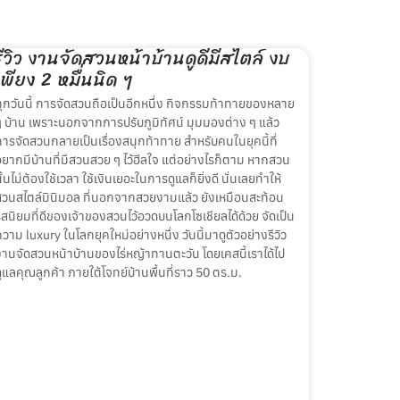
รีวิว งานจัดสวนหน้าบ้านดูดีมีสไตล์ งบ
เพียง 2 หมื่นนิด ๆ
ทุกวันนี้ การจัดสวนถือเป็นอีกหนึ่ง กิจกรรมท้าทายของหลาย
ๆ บ้าน เพราะนอกจากการปรับภูมิทัศน์ มุมมองต่าง ๆ แล้ว
การจัดสวนกลายเป็นเรื่องสนุกท้าทาย สำหรับคนในยุคนี้ที่
อยากมีบ้านที่มีสวนสวย ๆ ไว้ฮีลใจ แต่อย่างไรก็ตาม หากสวน
ั้นไม่ต้องใช้เวลา ใช้เงินเยอะในการดูแลก็ยิ่งดี นั่นเลยทำให้
สวนสไตล์มินิมอล ที่นอกจากสวยงามแล้ว ยังเหมือนสะท้อน
รสนิยมที่ดีของเจ้าของสวนไว้อวดบนโลกโซเชียลได้ด้วย จัดเป็น
วาม luxury ในโลกยุคใหม่อย่างหนึ่ง วันนี้มาดูตัวอย่างรีวิว
งานจัดสวนหน้าบ้านของไร่หญ้าทานตะวัน โดยเคสนี้เราได้ไป
ดูแลคุณลูกค้า ภายใต้โจทย์บ้านพื้นที่ราว 50 ตร.ม.