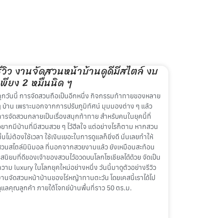
รีวิว งานจัดสวนหน้าบ้านดูดีมีสไตล์ งบ
เพียง 2 หมื่นนิด ๆ
ทุกวันนี้ การจัดสวนถือเป็นอีกหนึ่ง กิจกรรมท้าทายของหลาย
ๆ บ้าน เพราะนอกจากการปรับภูมิทัศน์ มุมมองต่าง ๆ แล้ว
การจัดสวนกลายเป็นเรื่องสนุกท้าทาย สำหรับคนในยุคนี้ที่
อยากมีบ้านที่มีสวนสวย ๆ ไว้ฮีลใจ แต่อย่างไรก็ตาม หากสวน
ั้นไม่ต้องใช้เวลา ใช้เงินเยอะในการดูแลก็ยิ่งดี นั่นเลยทำให้
สวนสไตล์มินิมอล ที่นอกจากสวยงามแล้ว ยังเหมือนสะท้อน
รสนิยมที่ดีของเจ้าของสวนไว้อวดบนโลกโซเชียลได้ด้วย จัดเป็น
วาม luxury ในโลกยุคใหม่อย่างหนึ่ง วันนี้มาดูตัวอย่างรีวิว
งานจัดสวนหน้าบ้านของไร่หญ้าทานตะวัน โดยเคสนี้เราได้ไป
ดูแลคุณลูกค้า ภายใต้โจทย์บ้านพื้นที่ราว 50 ตร.ม.