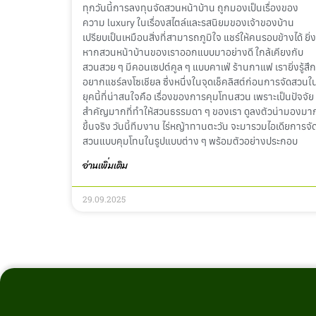
ทุกวันนี้การลงทุนจัดสวนหน้าบ้าน ถูกมองเป็นเรื่องของ
ความ luxury ในเรื่องสไตล์และรสนิยมของเจ้าของบ้าน
เปรียบเป็นเหมือนสิ่งที่สามารถภูมิใจ แชร์ให้คนรอบข้างได้ ยิ่ง
หากสวนหน้าบ้านของเราออกแบบมาอย่างดี ใกล้เคียงกับ
สวนสวย ๆ มีคอนเซปต์คูล ๆ แบบคาเฟ่ ร้านกาแฟ เรายิ่งรู้สึก
อยากแชร์ลงโซเชียล ซึ่งหนึ่งในจุดเช็คลิสต์ก่อนการจัดสวนใ
ยุคนี้ที่น่าสนใจคือ เรื่องของการคุมโทนสวน เพราะเป็นปัจจัย
สำคัญมากที่ทำให้สวนธรรมดา ๆ ของเรา ดูลงตัวน่ามองมา
ขึ้นจริง วันนี้ทีมงาน ไร่หญ้าทานตะวัน จะมารวมไอเดียการจั
สวนแบบคุมโทนในรูปแบบต่าง ๆ พร้อมตัวอย่างประกอบ
อ่านเพิ่มเติม
29.09.2025