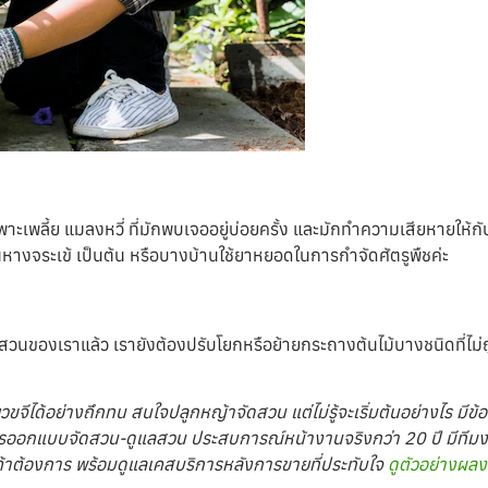
ฉพาะเพลี้ย แมลงหวี่ ที่มักพบเจออยู่บ่อยครั้ง และมักทำความเสียหายให้ก
านหางจระเข้ เป็นต้น หรือบางบ้านใช้ยาหยอดในการกำจัดศัตรูพืชค่ะ
องเราแล้ว เรายังต้องปรับโยกหรือย้ายกระถางต้นไม้บางชนิดที่ไม่ถูกก
ขียวขจีได้อย่างถึกทน สนใจปลูกหญ้าจัดสวน แต่ไม่รู้จะเริ่มต้นอย่างไร 
การออกแบบจัดสวน-ดูแลสวน ประสบการณ์หน้างานจริงกว่า 20 ปี มีทีมงา
้าต้องการ พร้อมดูแลเคสบริการหลังการขายที่ประทับใจ
ดูตัวอย่างผลงา