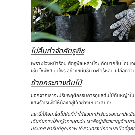
ไม่ลืมกำจัดศัตรูพืช
เพราะช่วงหน้าร้อน ศัตรูพืชเหล่านี้จะเกิดมากขึ้น โดยเ
เช่น ใช้พืชสมุนไพร อย่างขมิ้นชัน ตะไคร้หอม เปลือกว่
ย้ายกระถางต้นไม้
นอกจากเราจะปรับพฤติกรรมการดูแลต้นไม้ต้นหญ้าในสวนข
แสงรำไรเพื่อให้น้องอยู่ได้อย่างเหมาะสมค่ะ
และนี่ก็คือเคล็ดไม่ลับที่ทำให้สวนหน้าร้อนของเรายังเ
เติมกับทางไร่หญ้าทานตะวัน เราคือผู้เชี่ยวชาญด้าน
ประเทศ การันตีคุณภาพ ได้สวนตรงปกตามสเป็คที่ลูกค