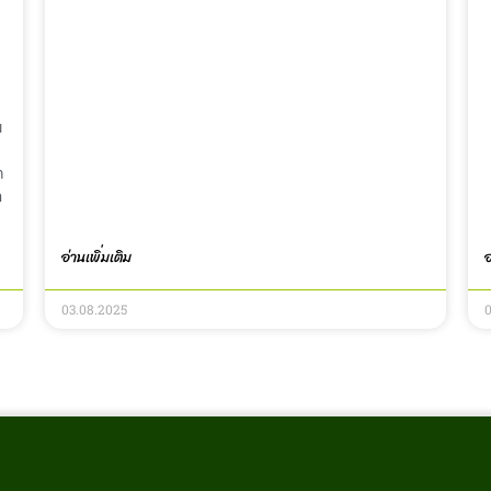
น
ก
ด
อ่านเพิ่มเติม
อ
03.08.2025