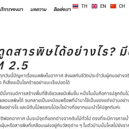
TH
EN
CH
บริการของเรา
บทความ
ติดต่อเรา
ูดสารพิษได้อย่างไร? มี
M 2.5
กวันนี้ปัญหาเรื่องมลพิษในอากาศ ส่งผลกับชีวิตประจำวันผู้คนอย่างจ
ด ก็เสี่ยงเป็นโรคร้ายอย่างมะเร็งปอดได้
นี้เทรนด์การสร้างพื้นที่สีเขียวเลยมีเพิ่มขึ้น หนึ่งในนั้นคือการปลูกต้น
วยลดมลพิษได้ จนกลายเป็นเหมือนพร๊อพที่นำมาใช้เป็นของแต่งบ้านอย่างห
รพิษอย่างไร และมีต้นไม้พรรณไม้อะไรบ้างที่อยากแนะนำให้ปลูกกันค่ะ
บัติฟอกอากาศ นั้นจะมีจุดที่แตกต่างจากต้นไม้ทั่วไป ตรงที่จะมีการคา
หรือสารพิษที่เคลือบแฝงอยู่กับวัสดุต่าง ๆ ในตัวบ้านนั้นไหลไปยังรากขอ