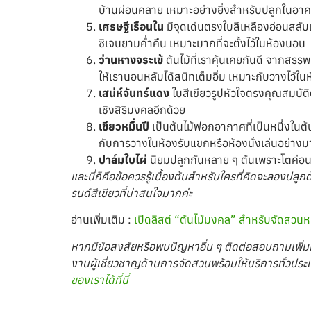
บ้านผ่อนคลาย เหมาะอย่างยิ่งสำหรับปลูกในอาค
เศรษฐีเรือนใน
มีจุดเด่นตรงใบสีเหลืองอ่อนสลับ
ซิเจนยามค่ำคืน เหมาะมากที่จะตั้งไว้ในห้องนอน
ว่านหางจระเข้
ต้นไม้ที่เราคุ้นเคยกันดี จากส
ให้เรานอนหลับได้สนิทเต็มอิ่ม เหมาะกับวางไว้
เสน่ห์จันทร์แดง
ใบสีเขียวรูปหัวใจตรงคุณสมบัต
เชิงสิริมงคลอีกด้วย
เขียวหมื่นปี
เป็นต้นไม้ฟอกอากาศที่เป็นหนึ่งในต
กับการวางในห้องรับแขกหรือห้องนั่งเล่นอย่าง
ปาล์มใบไผ่
นิยมปลูกกันหลาย ๆ ต้นเพราะโตค่อนข้าง
และนี่ก็คือข้อควรรู้เบื้องต้นสำหรับใครที่คิดจะลองปลู
รนด์สีเขียวที่น่าสนใจมากค่ะ
อ่านเพิ่มเติม :
เปิดลิสต์ “ต้นไม้มงคล” สำหรับจัดสวนหน
หากมีข้อสงสัยหรือพบปัญหาอื่น ๆ ติดต่อสอบถามเพิ่ม
งานผู้เชี่ยวชาญด้านการจัดสวนพร้อมให้บริการทั่วปร
ของเราได้ที่นี่