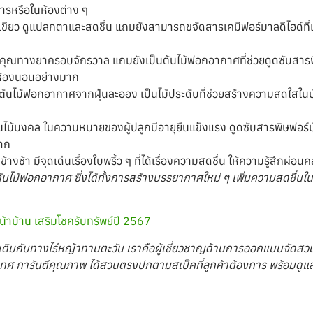
ารหรือในห้องต่าง ๆ
เขียว ดูแปลกตาและสดชื่น แถมยังสามารถขจัดสารเคมีฟอร์มาลดีไฮด์ที่เ
รรพคุณทางยาครอบจักรวาล แถมยังเป็นต้นไม้ฟอกอากาศที่ช่วยดูดซับสา
ในห้องนอนอย่างมาก
ิต้นไม้ฟอกอากาศจากฝุ่นละออง เป็นไม้ประดับที่ช่วยสร้างความสดใสในบ
้นไม้มงคล ในความหมายของผู้ปลูกมีอายุยืนแข็งแรง ดูดซับสารพิษฟอร์มั
มาก
ช้า มีจุดเด่นเรื่องใบพริ้ว ๆ ที่ได้เรื่องความสดชื่น ให้ความรู้สึกผ่อนคล
กต้นไม้ฟอกอากาศ ซึ่งได้ทั้งการสร้างบรรยากาศใหม่ ๆ เพิ่มความสดชื่นในบ
้าบ้าน เสริมโชครับทรัพย์ปี 2567
เติมกับทางไร่หญ้าทานตะวัน เราคือผู้เชี่ยวชาญด้านการออกแบบจัดสว
ะเทศ การันตีคุณภาพ ได้สวนตรงปกตามสเป็คที่ลูกค้าต้องการ พร้อมดู