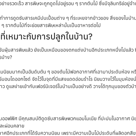
อย่างรวดเร็ว สารพิษจะถูกดูดไปอยู่รอบ ๆ รากต้นไม้ ซึ่งมีจุลินทรีย์อยู่
ะทำการดูดซับสารเคมีปนเปื้อนต่าง ๆ ที่ระเหยจากข้าวของ สิ่งของในบ้
 ๆ รากต้นไม้ที่จะย่อยสารพิษเหล่านั้นเป็นอาหารต่อไป
ที่เหมาะกับการปลูกในบ้าน?
บฝุ่นสารพิษแล้ว ยังเป็นเหมือนของตกแต่งบ้านอีกประเภทหนึ่งไปแล้ว ซึ
ไรบ้าง?
ความนิยมมากเป็นอันดับต้น ๆ ของต้นไม้ฟอกอากาศที่เอามาประดับห้อง หรื
ร์บอนไดออกไซด์ จัดไว้ในจุดที่มีแสงแดดอ่อนรำไร นิยมวางไว้ในมุมห้องน
าว ดูแลง่ายเข้ากับเฟอร์นิเจอร์ในบ้านเป็นอย่างดี วางได้ทุกมุมของต
ตามออฟฟิศ มีคุณสมบัติดูดซับสารพิษพวกแอมโมเนีย ที่ปะปนในอากาศ นิย
และผ่อนคลาย
กอากาศอีกประเภทที่ได้รับความนิยม เพราะมีความเป็นไม้ประดับที่ผลิด