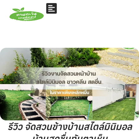
รีวิว จัดสวนข้างบ้านสไตล์มินิมอล
บ้านสดชื่นทันตาเห็น