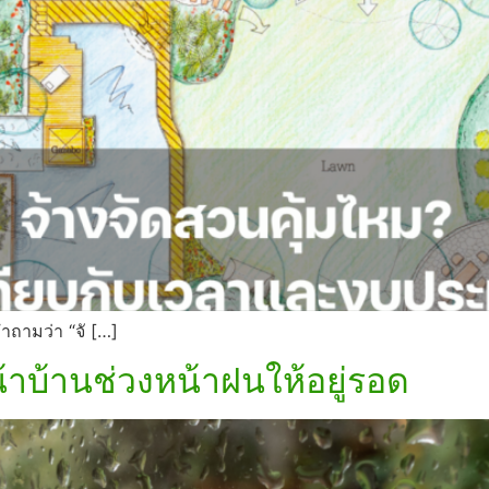
ำถามว่า “จั […]
าบ้านช่วงหน้าฝนให้อยู่รอด