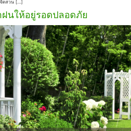
งจัดสวน […]
้าฝนให้อยู่รอดปลอดภัย