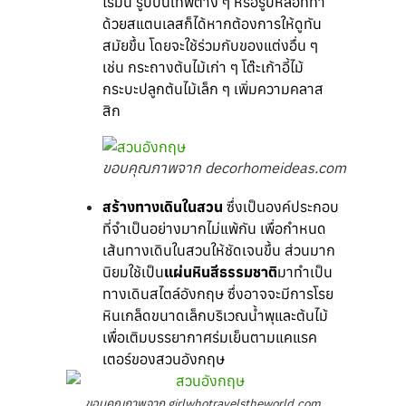
โรมัน รูปปั้นเทพต่าง ๆ หรือรูปหล่อที่ทำ
ด้วยสแตนเลสก็ได้หากต้องการให้ดูทัน
สมัยขึ้น โดยจะใช้ร่วมกับของแต่งอื่น ๆ
เช่น กระถางต้นไม้เก่า ๆ โต๊ะเก้าอี้ไม้
กระบะปลูกต้นไม้เล็ก ๆ เพิ่มความคลาส
สิก
ขอบคุณภาพจาก decorhomeideas.com
สร้างทางเดินในสวน
ซึ่งเป็นองค์ประกอบ
ที่จำเป็นอย่างมากไม่แพ้กัน เพื่อกำหนด
เส้นทางเดินในสวนให้ชัดเจนขึ้น ส่วนมาก
นิยมใช้เป็น
แผ่นหินสีธรรมชาติ
มาทำเป็น
ทางเดินสไตล์อังกฤษ ซึ่งอาจจะมีการโรย
หินเกล็ดขนาดเล็กบริเวณน้ำพุและต้นไม้
เพื่อเติมบรรยากาศร่มเย็นตามแคแรค
เตอร์ของสวนอังกฤษ
ขอบคุณภาพจาก girlwhotravelstheworld.com