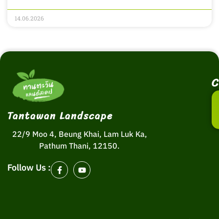
14.06.2026
C
Tantawan Landscape
22/9 Moo 4, Beung Khai, Lam Luk Ka,
Pathum Thani, 12150.
Follow Us :