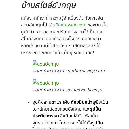
บ้านสไตล์อังกฤษ
หลังจากที่เราทำความรู้จักเบื้องต้นกับการจัด
สวนอังกฤษไปแล้ว
Tantawan.com
ขอพามาไล่
ดูกันว่า หากอยากจะปรับ-แต่งสวนให้เป็นสวน
สไตล์อังกฤษ ต้องทำอย่างไรบ้าง บอกเลยว่า
หากปรับตามนี้ได้สวนอังกฤษสุดคลาสสิกได้
บรรยากาศกลิ่นอายบ้านในยุโรปแน่นอน!
ขอบคุณภาพจาก southernliving.com
ขอบคุณภาพจาก sakabayashi.co.jp
จุดดึงสายตาแรกคือ
ต้องมีบ่อน้ำพุ
ซึ่งเป็น
เอกลักษณ์ของสวนอังกฤษ และ
รูปปั้น
ประติมากรรม
ซึ่งนิยมใช้กันเพื่อเป็น
จุดรวมสายตา โดยอาจจะใช้ได้ทั้งรูปปั้น